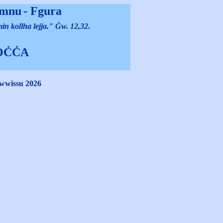
rmnu
- Fgura
min kollha lejja." Ġw. 12,32.
OĊĊA
Awwissu 2026