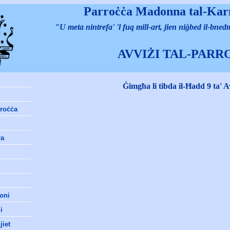
Parro
ċċa Madonna tal-Ka
"U meta nintrefa' 'l fuq mill-art, jien niġbed il-bned
AVVIŻI TAL-PARR
Ġimgħa li tibda il-Ħadd 9 ta' 
rroċċa
ra
oni
i
iet