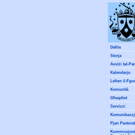
D
aħla
Storja
Avviżi tal-Pa
Kalendarju
Leħen il-Fgu
Komunità
Għaqdiet
Servizzi
Komunikazzj
Pjan Pastoral
Kummissjonij